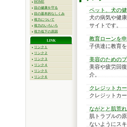
HOME
目の健康を守る
ペット、犬の健
目の基本的なしくみ
犬の病気や健康
視力について
サイトです。
視力のいろいろ
視力低下の原因
教育ローンを申
LINK
子供達に教育を
リンク１
リンク２
美容のためのプ
リンク３
リンク４
美容や疲労回復
リンク５
介。
リンク６
クレジットカー
クレジットカー
ながとと肌荒れ
肌トラブルの原
ないようにスキ