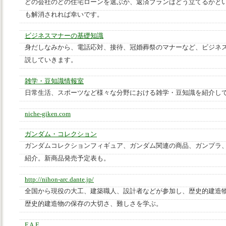
どの会社のどの住宅ローンを選ぶか、返済プランはどう立てるかと
も解消されれば幸いです。
ビジネスマナーの基礎知識
身だしなみから、電話応対、接待、冠婚葬祭のマナーなど、ビジネ
説していきます。
雑学・豆知識情報室
日常生活、スポーツなど様々な分野における雑学・豆知識を紹介し
niche-giken.com
ガンダム・コレクション
ガンダムコレクションフィギュア、ガンダム関連の商品、ガンプラ、
紹介。新商品発売予定表も。
http://nihon-arc.dante.jp/
全国から現役の大工、建築職人、設計者などが参加し、歴史的建造
歴史的建造物の保存の大切さ、難しさを学ぶ。
F.A.E.