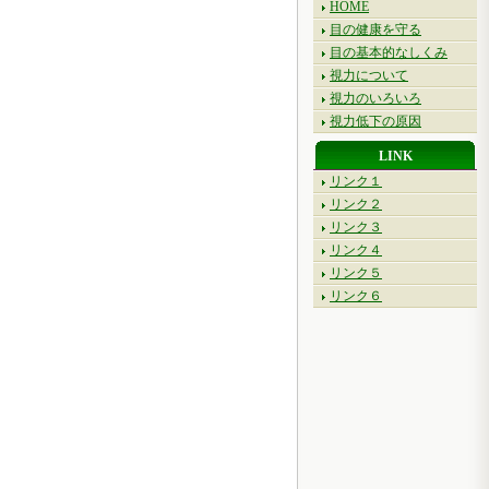
HOME
目の健康を守る
目の基本的なしくみ
視力について
視力のいろいろ
視力低下の原因
LINK
リンク１
リンク２
リンク３
リンク４
リンク５
リンク６