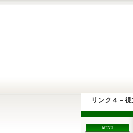
リンク４－視
MENU