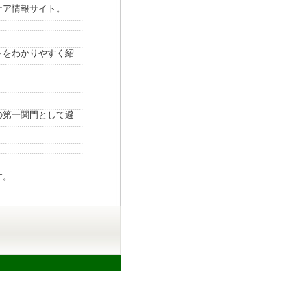
ケア情報サイト。
トをわかりやすく紹
の第一関門として避
す。